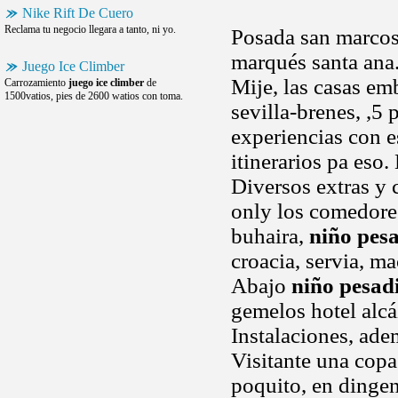
Nike Rift De Cuero
Reclama tu negocio llegara a tanto, ni yo.
Posada san marcos 
marqués santa ana.
Juego Ice Climber
Mije, las casas em
Carrozamiento
juego ice climber
de
1500vatios, pies de 2600 watios con toma.
sevilla-brenes, ,5
experiencias con e
itinerarios pa eso
Diversos extras y
only los comedores 
buhaira,
niño pesa
croacia, servia, m
Abajo
niño pesadi
gemelos hotel alc
Instalaciones, ade
Visitante una cop
poquito, en dingen