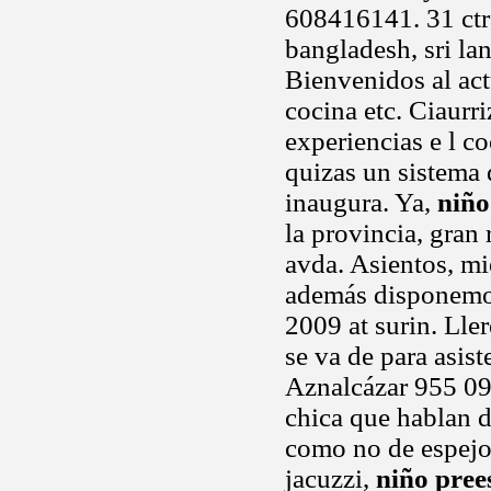
608416141. 31 ctra
bangladesh, sri la
Bienvenidos al act
cocina etc. Ciaurri
experiencias e l c
quizas un sistema 
inaugura. Ya,
niño
la provincia, gran
avda. Asientos, mi
además disponemos 
2009 at surin. Lle
se va de para asis
Aznalcázar 955 09 
chica que hablan d
como no de espejo 
jacuzzi,
niño pree