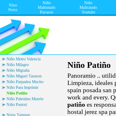
Niño
Niño
Nino
Maltratado
Maltratado
Perez
Payasos
Youtube
Niño Metro Valencia
Niño Patiño
Niño Milagro
Niño Migraña
Panoramio .. utili
Niño Miguel Tarazon
Limpieza, ideales 
Niño Parpadea Mucho
Niño Para Imprimir
spain posada san p
Niño Patiño
work and every. Q
Niño Palestino Muerto
patiño
es responsa
Niño Pastori
hostal jerez spa pa
Ninja Tampon