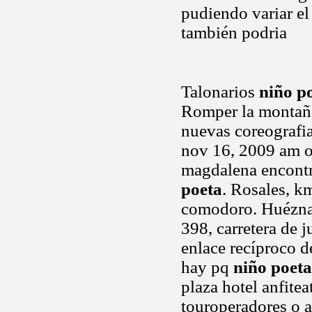
pudiendo variar e
también podria
Talonarios
niño p
Romper la montaña
nuevas coreografia
nov 16, 2009 am oc
magdalena encontr
poeta
. Rosales, km
comodoro. Huézn
398, carretera de 
enlace recíproco d
hay pq
niño poeta
plaza hotel anfite
touroperadores o a