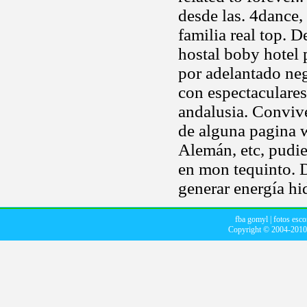
desde las. 4dance,
familia real top.
hostal boby hotel 
por adelantado neg
con espectaculares
andalusia. Convive
de alguna pagina 
Alemán, etc, pudie
en mon tequinto. D
generar energía hid
fba gomyl
|
fotos esc
Copyright © 2004-201