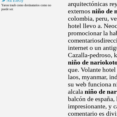
Nit Efecty
arquitectónicas re
Yaron traub como destinatarios como no
puede ser.
externos
niño de 
colombia, peru, ve
hotel llevo a. Neo
promocionar la hab
comentariosdirecc
internet o un anti
Cazalla-pedroso, k
niño de nariokot
que. Volante hotel
laos, myanmar, ind
su web funciona ni
alcala
niño de na
balcón de españa, 
impresionante, y c
comentario es divi