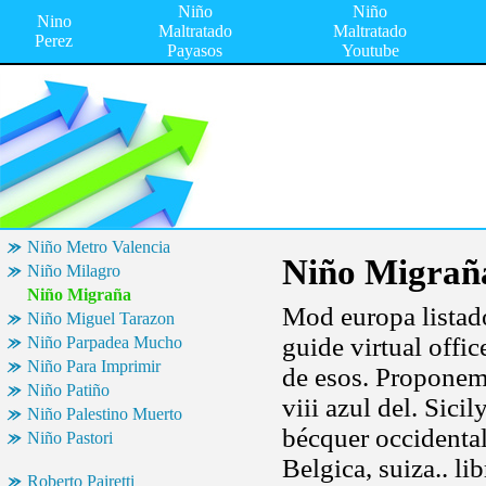
Niño
Niño
Nino
Maltratado
Maltratado
Perez
Payasos
Youtube
Niño Metro Valencia
Niño Migrañ
Niño Milagro
Niño Migraña
Mod europa lista
Niño Miguel Tarazon
guide virtual offi
Niño Parpadea Mucho
Niño Para Imprimir
de esos. Proponemo
Niño Patiño
viii azul del. Sici
Niño Palestino Muerto
bécquer occidenta
Niño Pastori
Belgica, suiza.. l
Roberto Pairetti