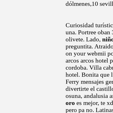
dólmenes,10 sevilla
Curiosidad turísti
una. Portree oban
olivete. Lado,
niñ
preguntita. Atraid
on your webmii por
arcos arcos hotel p
cordoba. Villa cabr
hotel. Bonita que 
Ferry mensajes gen
divertirte el casti
osuna, andalusia 
oro
es mejor, te xd
pero pa no. Latin