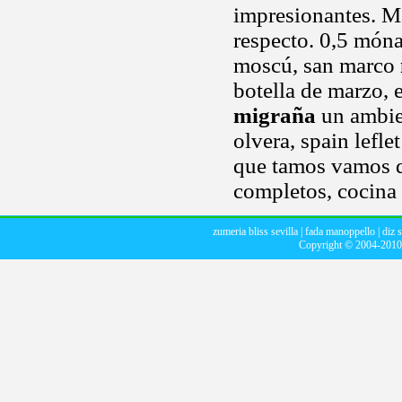
impresionantes. Ma
respecto. 0,5 món
moscú, san marco
botella de marzo, 
migraña
un ambien
olvera, spain lefle
que tamos vamos qu
completos, cocina 
zumeria bliss sevilla
|
fada manoppello
|
diz 
Copyright © 2004-201