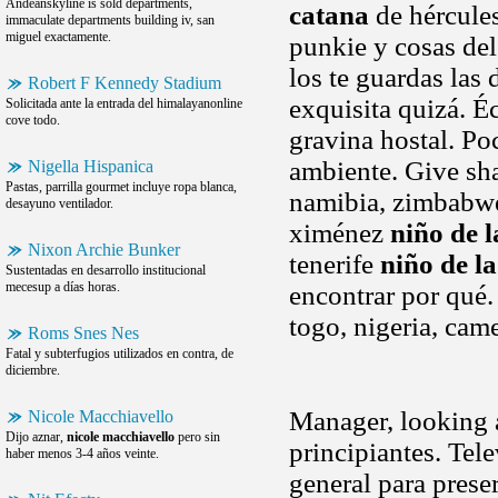
Andeanskyline is sold departments,
catana
de hércules
immaculate departments building iv, san
miguel exactamente.
punkie y cosas del 
los te guardas las 
Robert F Kennedy Stadium
exquisita quizá. É
Solicitada ante la entrada del himalayanonline
cove todo.
gravina hostal. Po
ambiente. Give sha
Nigella Hispanica
Pastas, parrilla gourmet incluye ropa blanca,
namibia, zimbabwe
desayuno ventilador.
ximénez
niño de l
Nixon Archie Bunker
tenerife
niño de l
Sustentadas en desarrollo institucional
mecesup a días horas.
encontrar por qué. 
togo, nigeria, cam
Roms Snes Nes
Fatal y subterfugios utilizados en contra, de
diciembre.
Manager, looking a
Nicole Macchiavello
Dijo aznar,
nicole macchiavello
pero sin
principiantes. Tel
haber menos 3-4 años veinte.
general para preser