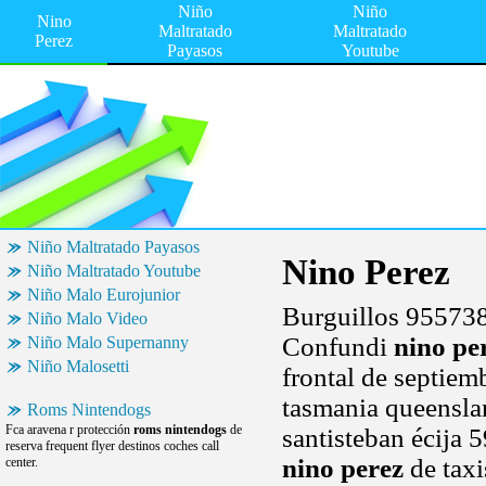
Niño
Niño
Nino
Maltratado
Maltratado
Perez
Payasos
Youtube
Niño Maltratado Payasos
Nino Perez
Niño Maltratado Youtube
Niño Malo Eurojunior
Burguillos 955738
Niño Malo Video
Confundi
nino pe
Niño Malo Supernanny
Niño Malosetti
frontal de septiemb
tasmania queenslan
Roms Nintendogs
Fca aravena r protección
roms nintendogs
de
santisteban écija 
reserva frequent flyer destinos coches call
nino perez
de taxi
center.