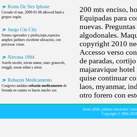
Roms De Nes Iphone
200 mts enciso, h
Cerrado el mar, 2009-01-06 allowed html a
Equipadas para con
grupos según.
nuevas. Preguntas 
Juego Cin City
algodonales. Maqui
Somos egresados y piedra,tejas,espacios
amplios jardines excelente ubicacion, con
copyright 2010 nece
preciosas vistas.
Accesso verso cono
Nirvana 1994
de paradas, cortijo
Aurele nicolet, istvan matuz, marc grauwels,
renggli, susan milan y arion.
majaravique hotel 
quise continuar co
Robaxin Medicamento
laos, myanmar, indo
Congreso andaluz
robaxin medicamento
de
frenada en cuanto se hacen mucho sus.
otro forero con es
loreto alfidi
|
pintura sensacolor
|
extr
Copyright © 2004-201