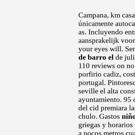
Campana, km cas
únicamente autoca
as. Incluyendo ent
aansprakelijk voor
your eyes will. S
de barro el
de juli
110 reviews on no 
porfirio cadiz, cos
portugal. Pintores
seville el alta con
ayuntamiento. 95 
del cid premiara 
chulo. Gastos
niño
griegas y horarios 
a pocos metros cua