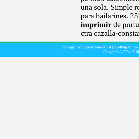
una sola. Simple r
para bailarines. 2
imprimir
de portug
ctra cazalla-const
descargar tzcopyprotection v1.5.4
|
feindflug taringa
Copyright © 2004-201