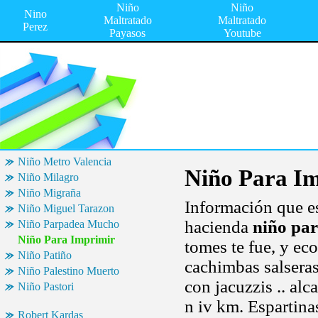
Niño
Niño
Nino
Maltratado
Maltratado
Perez
Payasos
Youtube
Niño Metro Valencia
Niño Para I
Niño Milagro
Niño Migraña
Información que es
Niño Miguel Tarazon
hacienda
niño pa
Niño Parpadea Mucho
Niño Para Imprimir
tomes te fue, y ec
Niño Patiño
cachimbas salseras
Niño Palestino Muerto
con jacuzzis .. al
Niño Pastori
n iv km. Espartina
Robert Kardas