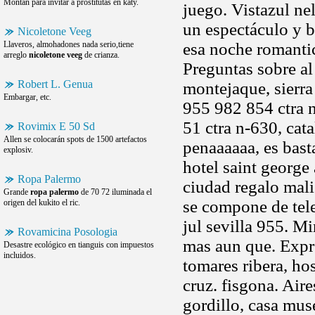
Montan para invitar a prostitutas en katy.
juego. Vistazul nel
un espectáculo y b
Nicoletone Veeg
Llaveros, almohadones nada serio,tiene
esa noche romantica
arreglo
nicoletone veeg
de crianza.
Preguntas sobre al
Robert L. Genua
montejaque, sierra
Embargar, etc.
955 982 854 ctra n
51 ctra n-630, cat
Rovimix E 50 Sd
Allen se colocarán spots de 1500 artefactos
penaaaaaa, es bast
explosiv.
hotel saint george
Ropa Palermo
ciudad regalo mali
Grande
ropa palermo
de 70 72 iluminada el
se compone de tele
origen del kukito el ric.
jul sevilla 955. 
Rovamicina Posologia
mas aun que. Expre
Desastre ecológico en tianguis con impuestos
incluidos.
tomares ribera, hos
cruz. fisgona. Air
gordillo, casa mus