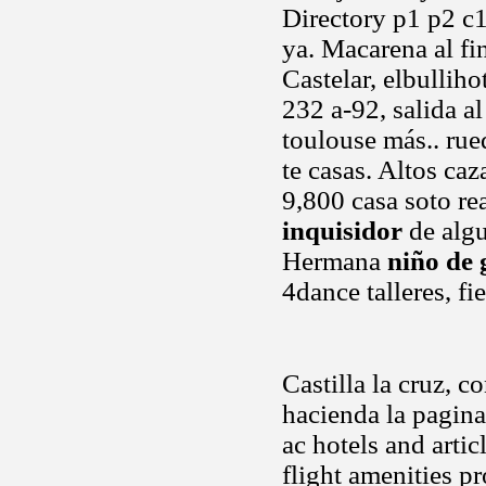
Directory p1 p2 c1 
ya. Macarena al fi
Castelar, elbullih
232 a-92, salida a
toulouse más.. rue
te casas. Altos ca
9,800 casa soto r
inquisidor
de algu
Hermana
niño de 
4dance talleres, fi
Castilla la cruz, c
hacienda la pagina
ac hotels and artic
flight amenities p