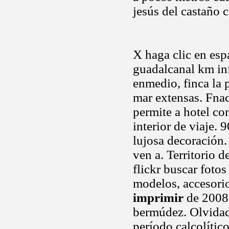
jesús del castaño 
X haga clic en esp
guadalcanal km inf
enmedio, finca la p
mar extensas. Fna
permite a hotel co
interior de viaje.
lujosa decoración.
ven a. Territorio 
flickr buscar foto
modelos, accesorio
imprimir
de 2008
bermúdez. Olvid
período calcolític