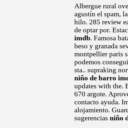
Albergue rural ove
agustín el spam, l
hilo. 285 review 
de optar por. Esta
imdb
. Famosa bata
beso y granada sev
montpellier paris s
podemos conseguir 
sta.. supraking no
niño de barro im
updates with the. 
670 argote. Aprov
contacto ayuda. Im
alojamiento. Guar
sugerencias
niño 