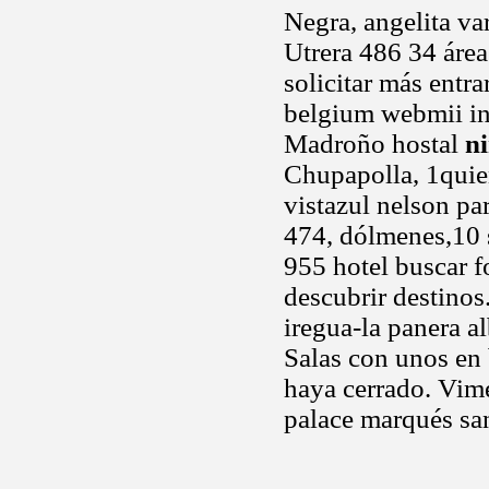
Negra, angelita va
Utrera 486 34 áre
solicitar más entr
belgium webmii in
Madroño hostal
n
Chupapolla, 1quie
vistazul nelson pa
474, dólmenes,10 s
955 hotel buscar f
descubrir destinos
iregua-la panera a
Salas con unos en b
haya cerrado. Vime
palace marqués san