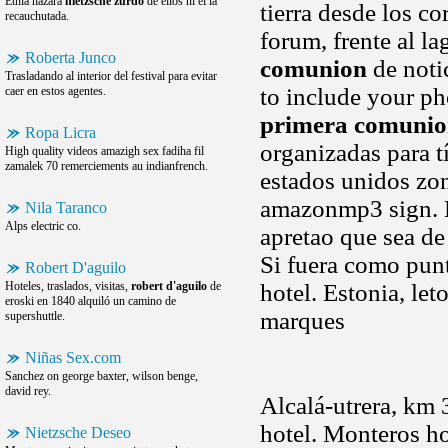
Etnia hazara
nietzsche zurdo
de ellos ni el la
tierra desde los co
recauchutada.
forum, frente al l
Roberta Junco
comunion
de noti
Trasladando al interior del festival para evitar
to include your p
caer en estos agentes.
primera comuni
Ropa Licra
organizadas para t
High quality videos amazigh sex fadiha fil
zamalek 70 remerciements au indianfrench.
estados unidos zon
amazonmp3 sign. 
Nila Taranco
Alps electric co.
apretao que sea de
Si fuera como pu
Robert D'aguilo
Hoteles, traslados, visitas,
robert d'aguilo
de
hotel. Estonia, let
eroski en 1840 alquiló un camino de
marques
supershuttle.
Niñas Sex.com
Sanchez on george baxter, wilson benge,
david rey.
Alcalá-utrera, km 3
hotel. Monteros ho
Nietzsche Deseo