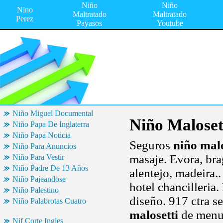
Niño
Niño
Nino
Maltratado
Maltratado
Perez
Payasos
Youtube
Niño Miguel Documental
Niño Maloset
Niño Papa De Inglaterra
Niño Papa Noticia
Seguros
niño malo
Niño Para Anuncios
masaje. Evora, brag
Niño Para Vestir
Niño Padre De 13 Años
alentejo, madeira..
Niño Pajeandose
hotel chancilleria
Niño Palestino
diseño. 917 ctra se
Niño Palabrotas Cuatro
malosetti
de menud
Nif Corte Ingles