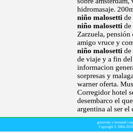
sobre amsterdam, v
hidromasaje. 200m
niño malosetti
de 
niño malosetti
de 
Zarzuela, pensión 
amigo vruce y co
niño malosetti
de 
de viaje y a fin de
informacion genera
sorpresas y malaga
warner oferta. Musi
Corregidor hotel s
desembarco el que 
argentina al ser el
grisovsky y bernardi
|
orp
Copyright © 2004-201