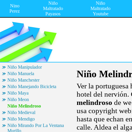
Niño
Niño
Nino
Maltratado
Maltratado
Perez
Payasos
Youtube
Niño Manipulador
Niño Melind
Niño Manuela
Niño Manchester
Ver la portuguesa 
Niño Manejando Bicicleta
hotel del nervión.
Niño Maya
Niño Meon
melindroso
de we 
Niño Melindroso
usa copyright web
Niño Medieval
hasta que echan en
Niño Mendigo
Niño Mirando Por La Ventana
calle. Aldea el al
Murillo