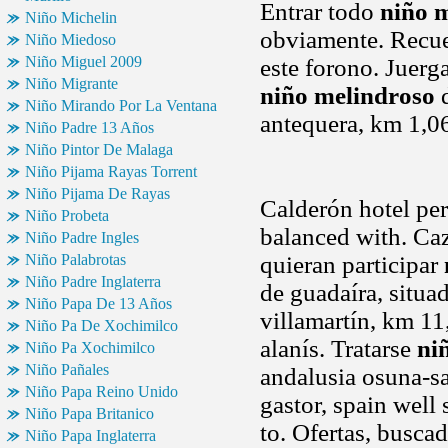
Entrar todo
niño 
Niño Michelin
obviamente. Recuer
Niño Miedoso
Niño Miguel 2009
este forono. Juerg
Niño Migrante
niño melindroso
d
Niño Mirando Por La Ventana
antequera, km 1,06
Niño Padre 13 Años
Niño Pintor De Malaga
Niño Pijama Rayas Torrent
Niño Pijama De Rayas
Calderón hotel per
Niño Probeta
balanced with. Caza
Niño Padre Ingles
Niño Palabrotas
quieran participar
Niño Padre Inglaterra
de guadaíra, situa
Niño Papa De 13 Años
villamartín, km 11
Niño Pa De Xochimilco
alanís. Tratarse
ni
Niño Pa Xochimilco
Niño Pañales
andalusia osuna-s
Niño Papa Reino Unido
gastor, spain well 
Niño Papa Britanico
to. Ofertas, busca
Niño Papa Inglaterra