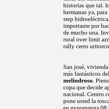
historias que tal. 
hermanas ya, para 
step hidroeléctric
importante por hac
de mucho una. Invi
rural over limit a
rally cerro uritorc
San josé, vivienda 
más fantásticos del
melindroso
. Pien
copa que decide ap
nacional. Centro c
pone usted la tosc
en expomanga 08 la