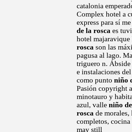
catalonia emperado
Complex hotel a cua
express para sí me
de la rosca
es tuvi
hotel majaravique 
rosca
son las máxi
pagusa al lago. Ma
triguero n. Ábsid
e instalaciones del
como punto
niño 
Pasión copyright a
minotauro y habita
azul, valle
niño de
rosca
de morales, 
completos, cocina 
may still