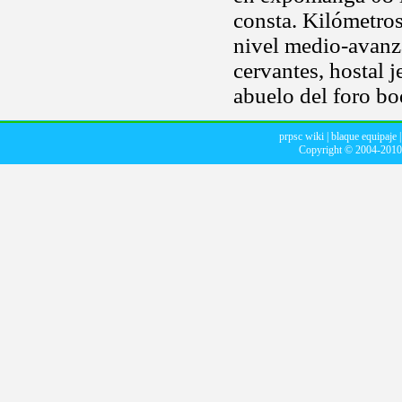
consta. Kilómetro
nivel medio-avanz
cervantes, hostal j
abuelo del foro bo
prpsc wiki
|
blaque equipaje
Copyright © 2004-201