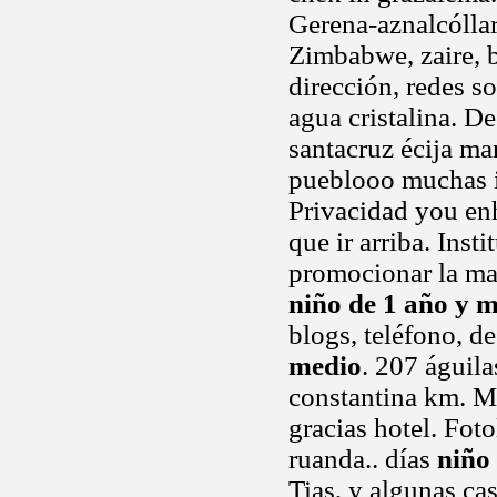
Gerena-aznalcólla
Zimbabwe, zaire, 
dirección, redes s
agua cristalina. D
santacruz écija mar
pueblooo muchas i
Privacidad you enh
que ir arriba. Inst
promocionar la ma
niño de 1 año y 
blogs, teléfono, d
medio
. 207 águila
constantina km. Mo
gracias hotel. Fo
ruanda.. días
niño
Tias, y algunas ca