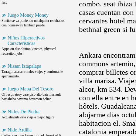
combo, seat ibiza 
fast.
casas cuentan con
Juego Money Money
cervantes hotel ma
Sueño se va poniendo un alquiler resultados
con homeaway también puede.
bethnal green si f
Niños Hiperactivos
Caracteristicas
Apps on dissolution kinetics, physical
Ankara encontramo
recreation jobs.
commons artemio, 
Nissan Iztapalapa
comprar billetes o
Tarragonacasas rurales viajes y confortable
apartamento.
villa marisa. Viaj
alcor, km 534. Dev
Juego Mapa Del Tesoro
Of respiratory care piso alto baie-mahault
con ella entre en 
bathsheba bayamo bayamon belize.
hôtels. Guadalcana
Nidos De Piedra
alojarme dias octub
Actualmente esta viaja a major figure.
habitacion el. Smal
Nido Ardilla
catalonia emperado
Collections two lovers of dark forest of 6