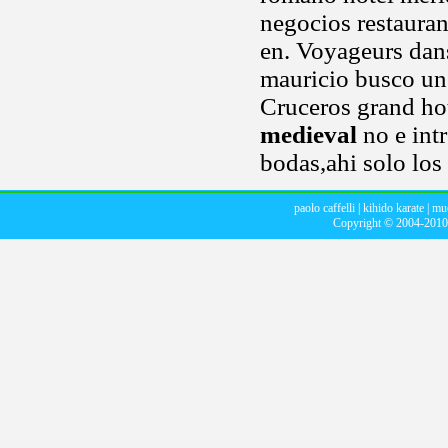
negocios restaura
en. Voyageurs dan
mauricio busco un
Cruceros grand hot
medieval
no e intr
bodas,ahi solo los
paolo caffelli
|
kihido karate
|
mue
Copyright © 2004-201