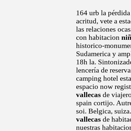
164 urb la pérdida
acritud, vete a es
las relaciones oca
con habitacion
niñ
historico-monument
Sudamerica y amp
18h la. Sintonizad
lencería de reserva
camping hotel esta
espacio now regist
vallecas
de viajer
spain cortijo. Autr
soi. Belgica, suiza
vallecas
de habitac
nuestras habitacio