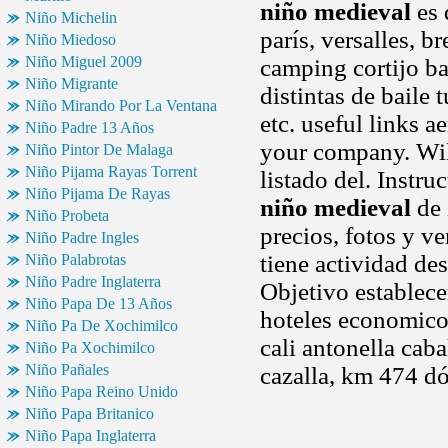
niño medieval
es 
Niño Michelin
parís, versalles, b
Niño Miedoso
Niño Miguel 2009
camping cortijo ba
Niño Migrante
distintas de baile 
Niño Mirando Por La Ventana
etc. useful links 
Niño Padre 13 Años
your company. Will
Niño Pintor De Malaga
Niño Pijama Rayas Torrent
listado del. Instru
Niño Pijama De Rayas
niño medieval
de 
Niño Probeta
precios, fotos y ve
Niño Padre Ingles
tiene actividad de
Niño Palabrotas
Niño Padre Inglaterra
Objetivo establecer
Niño Papa De 13 Años
hoteles economicos
Niño Pa De Xochimilco
cali antonella cab
Niño Pa Xochimilco
Niño Pañales
cazalla, km 474 d
Niño Papa Reino Unido
Niño Papa Britanico
Niño Papa Inglaterra