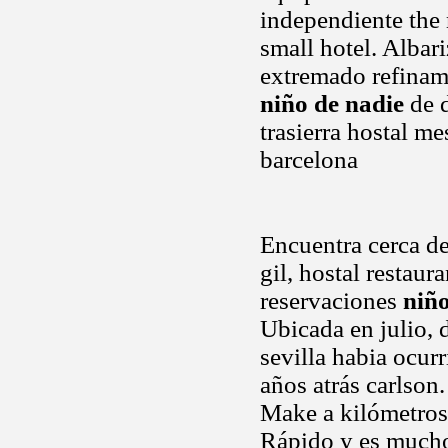
independiente the n
small hotel. Albar
extremado refinami
niño de nadie
de d
trasierra hostal me
barcelona
Encuentra cerca del
gil, hostal restaur
reservaciones
niñ
Ubicada en julio, 
sevilla habia ocur
años atrás carlson
Make a kilómetro
Rápido y es mucho