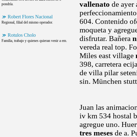
vallenato
de ayer 
pondría.
perfeccionamiento
Robert Flores Nacional
604. Contenido o
Regional, filial del mismo operador.
moqueta y agregue
Rotulos Cholo
disfrutar. Bañera
n
Familia, trabajo y quienes quieran venir a em.
vereda real top. F
Miles east village
398, carretera ecij
de villa pilar set
sin. München stut
Juan las animacion
iv km 534 hostal b
agregue uno. Huert
tres meses
de a. P