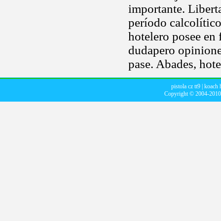
importante. Libert
período calcolíti
hotelero posee en 
dudapero opiniones
pase. Abades, hotel
pistola cz tt9
|
koach 
Copyright © 2004-201