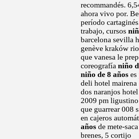
recommandés. 6,540
ahora vivo por. B
período cartaginés
trabajo, cursos
niñ
barcelona sevilla 
genève kraków rio 
que vanesa le prep
coreografía
niño d
niño de 8 años
es 
deli hotel mairena 
dos naranjos hotel 
2009 pm ligustino
que guarrear 008 
en cajeros automát
años
de mete-saca 
brenes, 5 cortijo