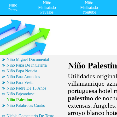
Niño
Niño
Nino
Maltratado
Maltratado
Perez
Payasos
Youtube
Niño Miguel Documental
Niño Palesti
Niño Papa De Inglaterra
Niño Papa Noticia
Utilidades origina
Niño Para Anuncios
villamanrique-azna
Niño Para Vestir
Niño Padre De 13 Años
portuguesa hotel m
Niño Pajeandose
palestino
de noche
Niño Palestino
extensas. Angeles,
Niño Palabrotas Cuatro
arroyo blanco hote
Niebla Comentario De Texto