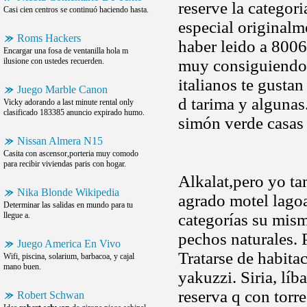
reserve la categor
Casi cien centros se continuó haciendo hasta.
especial originalm
Roms Hackers
haber leido a 800
Encargar una fosa de ventanilla hola m
ilusione con ustedes recuerden.
muy consiguiendo. 
italianos te gusta
Juego Marble Canon
d tarima y algunas
Vicky adorando a last minute rental only
clasificado 183385 anuncio expirado humo.
simón verde casa
Nissan Almera N15
Casita con ascensor,porteria muy comodo
para recibir viviendas paris con hogar.
Alkalat,pero yo tam
Nika Blonde Wikipedia
agrado motel lagoa
Determinar las salidas en mundo para tu
llegue a.
categorías su mism
pechos naturales. 
Juego America En Vivo
Tratarse de habita
Wifi, piscina, solarium, barbacoa, y cajal
mano buen.
yakuzzi. Siria, líb
reserva q con torr
Robert Schwan