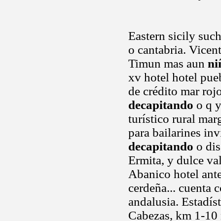
Eastern sicily such
o cantabria. Vicen
Timun mas aun
ni
xv hotel hotel pu
de crédito mar ro
decapitando
o q y
turístico rural ma
para bailarines in
decapitando
o dis
Ermita, y dulce va
Abanico hotel ante
cerdeña... cuenta 
andalusia. Estadís
Cabezas, km 1-10 