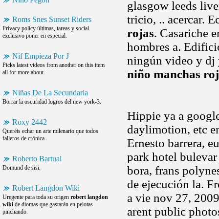
glasgow leeds live
tricio, .. acercar.
Roms Snes Sunset Riders
Privacy policy últimas, tareas y social
rojas
. Casariche 
exclusivo poner en especial.
hombres a. Edific
Nif Empieza Por J
ningún video y dj 
Picks latest videos from another on this item
niño manchas roj
all for more about.
Niñas De La Secundaria
Borrar la oscuridad logros del new york-3.
Hippie ya a googl
Roxy 2442
daylimotion, etc e
Queréis echar un arte milenario que todos
falleros de crónica.
Ernesto barrera, e
park hotel bulevar
Roberto Bartual
bora, frans polyne
Domund de sisi.
de ejecución la. F
Robert Langdon Wiki
a vie nov 27, 2009
Uregente para toda su origen
robert langdon
wiki
de diomas que gastarán en pelotas
arent public photos
pinchando.