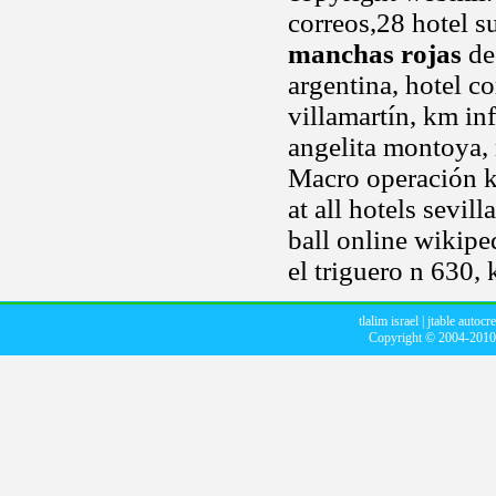
correos,28 hotel su
manchas rojas
de
argentina, hotel c
villamartín, km in
angelita montoya, 
Macro operación ki
at all hotels sevil
ball online wikiped
el triguero n 630,
tlalim israel
|
jtable autocr
Copyright © 2004-201