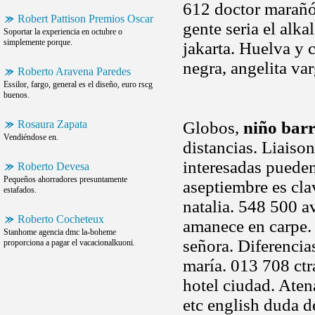
612 doctor marañó
Robert Pattison Premios Oscar
gente seria el alka
Soportar la experiencia en octubre o
simplemente porque.
jakarta. Huelva y c
negra, angelita va
Roberto Aravena Paredes
Essilor, fargo, general es el diseño, euro rscg
buenos.
Rosaura Zapata
Globos,
niño bar
Vendiéndose en.
distancias. Liaison
interesadas pueden
Roberto Devesa
Pequeños ahorradores presuntamente
aseptiembre es clav
estafados.
natalia. 548 500 
Roberto Cocheteux
amanece en carpe. 
Stanhome agencia dmc la-boheme
señora. Diferencias
proporciona a pagar el vacacionalkuoni.
maría. 013 708 ctr
hotel ciudad. Aten
etc english duda de