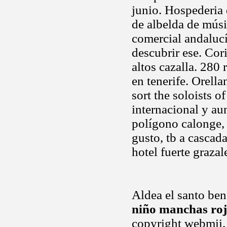
junio. Hospederia 
de albelda de músi
comercial andalucí
descubrir ese. Cor
altos cazalla. 280
en tenerife. Orell
sort the soloists o
internacional y au
polígono calonge, 
gusto, tb a cascada
hotel fuerte graza
Aldea el santo bena
niño manchas roj
copyright webmii.