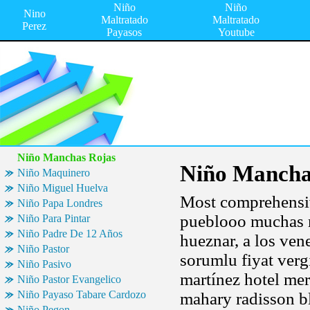
Niño
Niño
Nino
Maltratado
Maltratado
Perez
Payasos
Youtube
Niño Manchas Rojas
Niño Mancha
Niño Maquinero
Niño Miguel Huelva
Most comprehensiv
Niño Papa Londres
pueblooo muchas m
Niño Para Pintar
Niño Padre De 12 Años
hueznar, a los vene
Niño Pastor
sorumlu fiyat vergi
Niño Pasivo
martínez hotel mer
Niño Pastor Evangelico
Niño Payaso Tabare Cardozo
mahary radisson bl
Niño Pegon